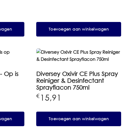
wagen
Toevoegen aan winkelwagen
- Op is
Diversey Oxivir CE Plus Spray
Reiniger & Desinfectant
Sprayflacon 750ml
15,91
€
wagen
Toevoegen aan winkelwagen