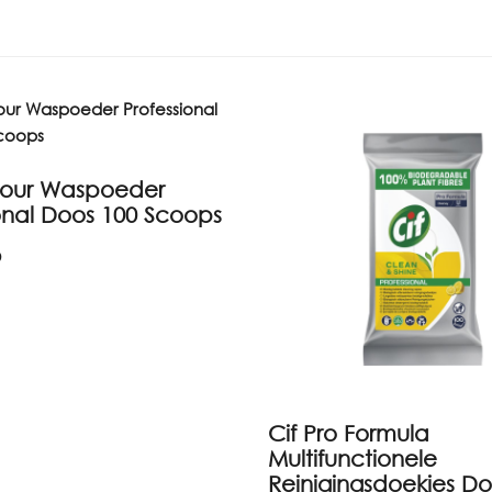
olour Waspoeder
onal Doos 100 Scoops
6
Cif Pro Formula
Multifunctionele
Reinigingsdoekjes Do