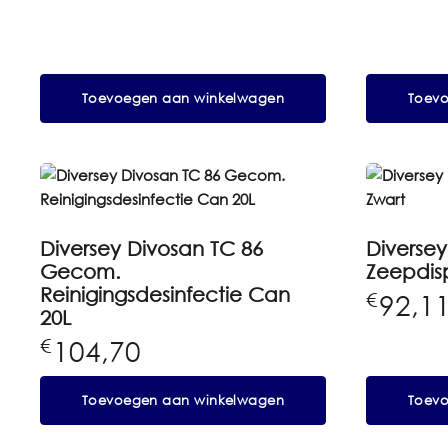
Toevoegen aan winkelwagen
Toev
Diversey Divosan TC 86
Diversey 
Gecom.
Zeepdis
Reinigingsdesinfectie Can
92,1
€
20L
104,70
€
Toevoegen aan winkelwagen
Toev