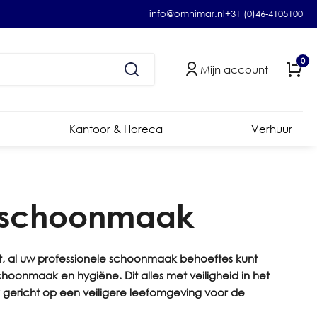
info@omnimar.nl
+31 (0)46-4105100
0
Mijn account
Kantoor & Horeca
Verhuur
le schoonmaak
t, al uw professionele schoonmaak behoeftes kunt
hoonmaak en hygiëne. Dit alles met veiligheid in het
 gericht op een veiligere leefomgeving voor de